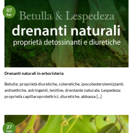
07
Apr
Drenanti naturali in erboristeria
Betulla: proprietà diuretiche, coleretiche, ipocolesterolemizzanti,
antisettiche, astringenti, lenitive, drentante naturale​. Lespedeza:
proprietà capillaroprotettrici, diuretiche. abbassa [...]
27
Gen