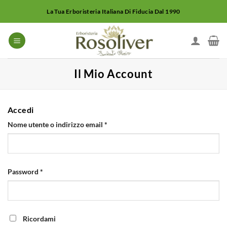
Salta
La Tua Erboristeria Italiana Di Fiducia Dal 1990
ai
contenuti
Il Mio Account
Accedi
Richiesto
Nome utente o indirizzo email
*
Richiesto
Password
*
Ricordami