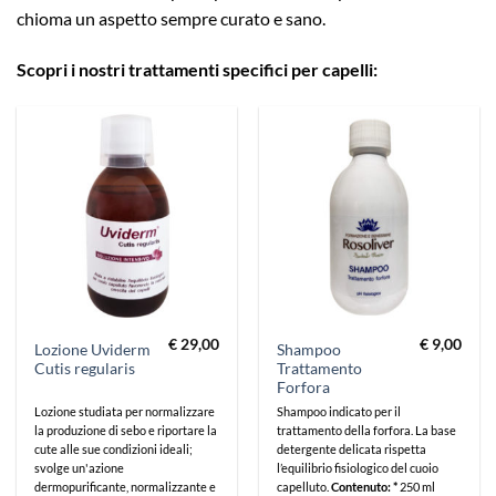
chioma un aspetto sempre curato e sano.
Scopri i nostri trattamenti specifici per capelli:
€
29,00
€
9,00
Lozione Uviderm
Shampoo
Cutis regularis
Trattamento
Forfora
Lozione studiata per normalizzare
Shampoo indicato per il
la produzione di sebo e riportare la
trattamento della forfora. La base
cute alle sue condizioni ideali;
detergente delicata rispetta
svolge un'azione
l’equilibrio fisiologico del cuoio
dermopurificante, normalizzante e
capelluto.
Contenuto: *
250 ml