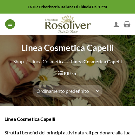
Salta
La Tua Erboristeria Italiana Di Fiducia Dal 1990
ai
contenuti
Linea Cosmetica Capelli
Shop
/
Linea Cosmetica
/
Linea Cosmetica Capelli
Filtra
Linea Cosmetica Capelli
Sfrutta i benefici dei principi attivi naturali per donare alla tua