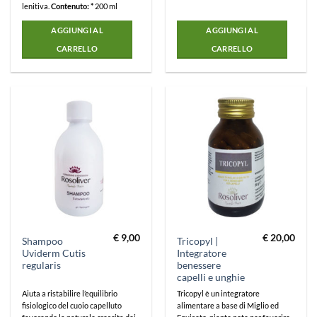
lenitiva.
Contenuto: *
200 ml
AGGIUNGI AL
AGGIUNGI AL
CARRELLO
CARRELLO
€
9,00
€
20,00
Shampoo
Tricopyl |
Uviderm Cutis
Integratore
regularis
benessere
capelli e unghie
Aiuta a ristabilire l’equilibrio
Tricopyl è un integratore
fisiologico del cuoio capelluto
alimentare a base di Miglio ed