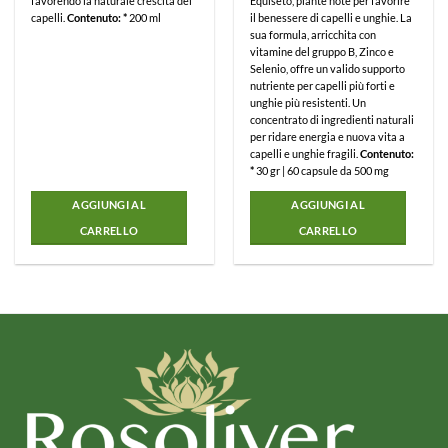
favorendo la naturale crescita dei
Equiseto, piante note per favorire
capelli.
Contenuto: *
200 ml
il benessere di capelli e unghie. La
sua formula, arricchita con
vitamine del gruppo B, Zinco e
Selenio, offre un valido supporto
nutriente per capelli più forti e
unghie più resistenti.
Un
concentrato di ingredienti naturali
per ridare energia e nuova vita a
capelli e unghie fragili.
Contenuto:
*
30 gr | 60 capsule da 500 mg
AGGIUNGI AL
AGGIUNGI AL
CARRELLO
CARRELLO