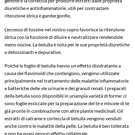
gemme e la corteccia per produrre estratti dalle proprietà
diuretiche e antinfiammatorie, utili per contrastare
ritenzione idrica e gambe gonfie.
L’eccesso di tossine nel nostro copro favorisce la ritenzione
idrica con la funzione di diluire e neutralizzare rendendole
meno nocive. La betulla è nota per le sue proprietà diuretiche
e detossinanti e depurative.
Poiché le foglie di betulla hanno un effetto disidratante a
causa dei flavonoidi che contengono, vengono utilizzate
principalmente nel trattamento delle malattie infiammatorie
e batteriche delle vie urinarie e dei granuli renali. I preparati
della betulla sono disponibili in un’ampia varietà di forme: ci
sono foglie essiccate per la preparazione del tè e miscele di tè
già pronte in combinazione con altre piante medicinali. Gli
estratti di catrame e corteccia di betulla vengono venduti
anche contro le malattie della pelle. La betulla è ben tollerata
e non ha quasi nessun effetto collaterale.