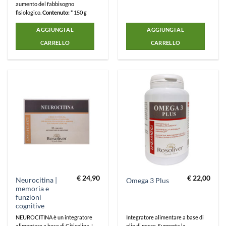
aumento del fabbisogno
fisiologico.
Contenuto: *
150 g
AGGIUNGI AL
AGGIUNGI AL
CARRELLO
CARRELLO
€
24,90
€
22,00
Neurocitina |
Omega 3 Plus
memoria e
funzioni
cognitive
NEUROCITINA è un integratore
Integratore alimentare a base di
alimentare a base di Citicolina, L-
olio di pesce. Supporta la