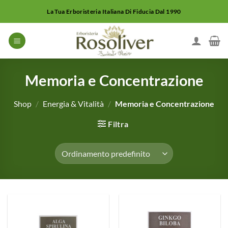
Salta
La Tua Erboristeria Italiana Di Fiducia Dal 1990
ai
contenuti
Memoria e Concentrazione
Shop
/
Energia & Vitalità
/
Memoria e Concentrazione
Filtra