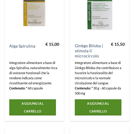
€
15,00
€
15,50
Ginkgo Biloba |
Alga Spirulina
stimola il
microcircolo
Integratore alimentare a base di
Integratore alimentare a base di
alga Spirulina, naturalmente ricca
Ginkgo Biloba che contribuisce a
di sostanze funzionali che la
favorire la funzionalità del
rendono indicata come
microcircolo e la normale
ricostituente ed energizzante.
circolazione del sangue.
Contenuto: *
60 capsule
Contenuto: *
30 g - 60 capsule da
500 mg
AGGIUNGI AL
AGGIUNGI AL
CARRELLO
CARRELLO