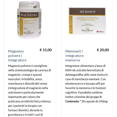
€
15,00
€
20,00
Magnesio
Memowit |
polvere |
integratore
Integratore
memoria
Magnesio polvere è consigliato
Integratore alimentare a base di
nella sintomatologia da carenza di
KSM-66, estratto brevettato di
magnesio: crampi e spasmi
Ashwagandha utile come tonico in
muscolari, irritabilità, ansia,
caso di stanchezza mentale. Con
stanchezza e disturbi del sonno.
eleuterococco e bacopa utili per
L’integrazione di magnesio nella
favorire la memoria e le funzioni
nutrizione è particolarmente
cognitive. Il prodotto contiene
importante per coloro che
inoltre vitamine del gruppo B.
praticano un’attività fisica intensa,
Contenuto: *
30 capsule da 550mg
per i pazienti in terapia con
farmaci diuretici, durante la
gravidanza e in tutti i casi di