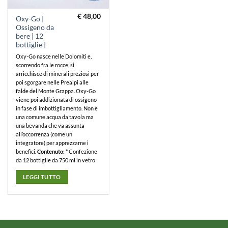
€
48,00
Oxy-Go |
Ossigeno da
bere | 12
bottiglie |
Oxy-Go nasce nelle Dolomiti e,
scorrendo fra le rocce, si
arricchisce di minerali preziosi per
poi sgorgare nelle Prealpi alle
falde del Monte Grappa. Oxy-Go
viene poi addizionata di ossigeno
in fase di imbottigliamento. Non è
una comune acqua da tavola ma
una bevanda che va assunta
all’occorrenza (come un
integratore) per apprezzarne i
benefici.
Contenuto: *
Confezione
da 12 bottiglie da 750 ml in vetro
LEGGI TUTTO