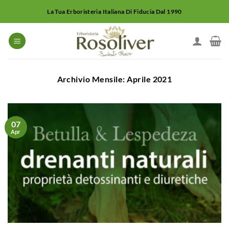
Salta
La Tua Erboristeria Italiana Di Fiducia Dal 1990
ai
contenuti
Archivio Mensile:
Aprile 2021
07
Apr