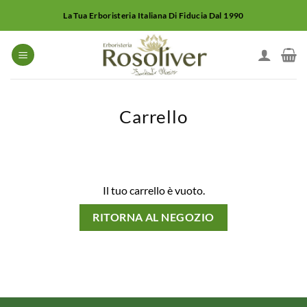
Salta
La Tua Erboristeria Italiana Di Fiducia Dal 1990
ai
contenuti
Carrello
Il tuo carrello è vuoto.
RITORNA AL NEGOZIO