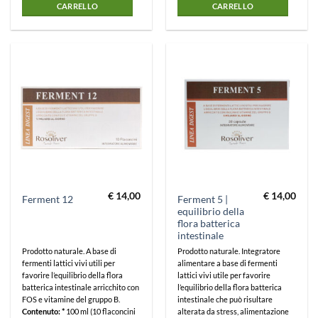
CARRELLO
CARRELLO
€
14,00
€
14,00
Ferment 5 |
Ferment 12
equilibrio della
flora batterica
intestinale
Prodotto naturale. A base di
Prodotto naturale. Integratore
fermenti lattici vivi utili per
alimentare a base di fermenti
favorire l’equilibrio della flora
lattici vivi utile per favorire
batterica intestinale arricchito con
l’equilibrio della flora batterica
FOS e vitamine del gruppo B.
intestinale che può risultare
Contenuto: *
100 ml (10 flaconcini
alterata da stress, alimentazione