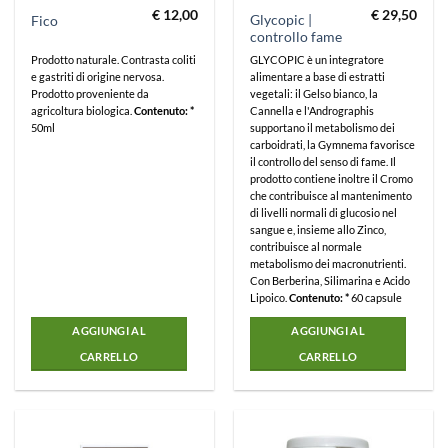
€
12,00
€
29,50
Glycopic |
Fico
controllo fame
Prodotto naturale. Contrasta coliti
GLYCOPIC è un integratore
e gastriti di origine nervosa.
alimentare a base di estratti
Prodotto proveniente da
vegetali: il Gelso bianco, la
agricoltura biologica.
Contenuto: *
Cannella e l'Andrographis
50ml
supportano il metabolismo dei
carboidrati, la Gymnema favorisce
il controllo del senso di fame. Il
prodotto contiene inoltre il Cromo
che contribuisce al mantenimento
di livelli normali di glucosio nel
sangue e, insieme allo Zinco,
contribuisce al normale
metabolismo dei macronutrienti.
Con Berberina, Silimarina e Acido
Lipoico.
Contenuto: *
60 capsule
AGGIUNGI AL
AGGIUNGI AL
CARRELLO
CARRELLO