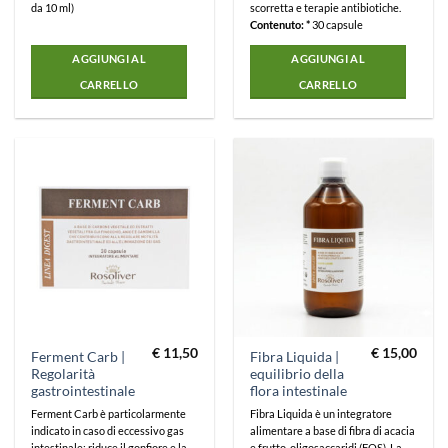
da 10 ml)
scorretta e terapie antibiotiche.
Contenuto: *
30 capsule
AGGIUNGI AL
AGGIUNGI AL
CARRELLO
CARRELLO
€
11,50
€
15,00
Ferment Carb |
Fibra Liquida |
Regolarità
equilibrio della
gastrointestinale
flora intestinale
Ferment Carb è particolarmente
Fibra Liquida è un integratore
indicato in caso di eccessivo gas
alimentare a base di fibra di acacia
intestinale: riduce il gonfiore e la
e frutto-oligosaccaridi (FOS). La