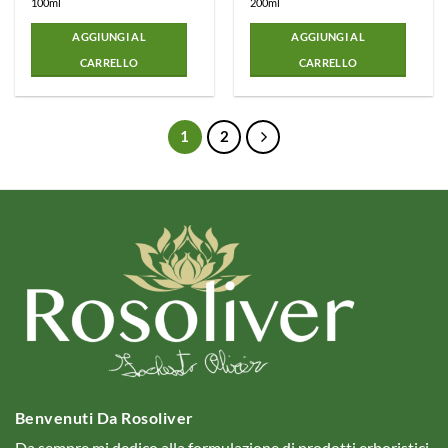
100ml
200ml
AGGIUNGI AL
AGGIUNGI AL
CARRELLO
CARRELLO
1
2
Benvenuti Da Rosoliver
Da sempre mi dedico alla formulazione di prodotti erboristici,