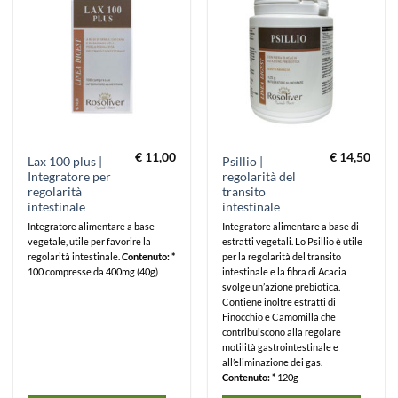
€
11,00
€
14,50
Lax 100 plus |
Psillio |
Integratore per
regolarità del
regolarità
transito
intestinale
intestinale
Integratore alimentare a base
Integratore alimentare a base di
vegetale, utile per favorire la
estratti vegetali. Lo Psillio è utile
regolarità intestinale.
Contenuto: *
per la regolarità del transito
100 compresse da 400mg (40g)
intestinale e la fibra di Acacia
svolge un’azione prebiotica.
Contiene inoltre estratti di
Finocchio e Camomilla che
contribuiscono alla regolare
motilità gastrointestinale e
all’eliminazione dei gas.
Contenuto: *
120g