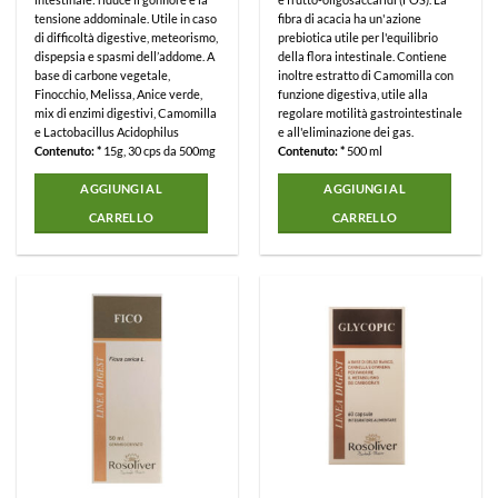
tensione addominale. Utile in caso
fibra di acacia ha un'azione
di difficoltà digestive, meteorismo,
prebiotica utile per l'equilibrio
dispepsia e spasmi dell’addome.
A
della flora intestinale. Contiene
base di carbone vegetale,
inoltre estratto di Camomilla con
Finocchio, Melissa, Anice verde,
funzione digestiva, utile alla
mix di enzimi digestivi, Camomilla
regolare motilità gastrointestinale
e Lactobacillus Acidophilus
e all'eliminazione dei gas.
Contenuto: *
15g, 30 cps da 500mg
Contenuto: *
500 ml
AGGIUNGI AL
AGGIUNGI AL
CARRELLO
CARRELLO