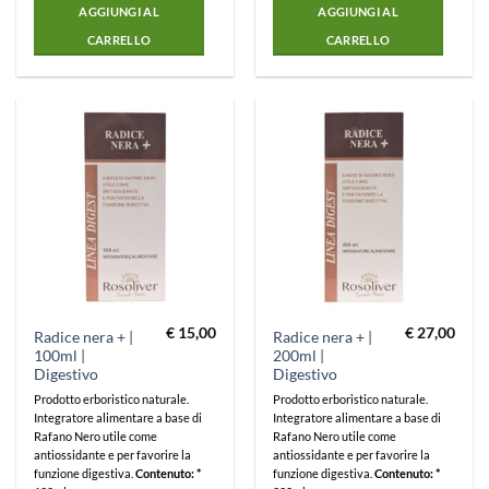
AGGIUNGI AL
AGGIUNGI AL
CARRELLO
CARRELLO
€
15,00
€
27,00
Radice nera + |
Radice nera + |
100ml |
200ml |
Digestivo
Digestivo
Prodotto erboristico naturale.
Prodotto erboristico naturale.
Integratore alimentare a base di
Integratore alimentare a base di
Rafano Nero utile come
Rafano Nero utile come
antiossidante e per favorire la
antiossidante e per favorire la
funzione digestiva.
Contenuto: *
funzione digestiva.
Contenuto: *