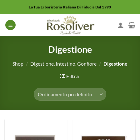
Salta
La Tua Erboristeria Italiana Di Fiducia Dal 1990
ai
contenuti
Digestione
Shop
/
Digestione, Intestino, Gonfiore
/
Digestione
Filtra