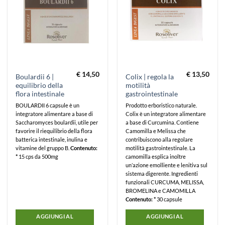
€
14,50
€
13,50
Boulardii 6 |
Colix | regola la
equilibrio della
motilità
flora intestinale
gastrointestinale
BOULARDII 6 capsule è un
Prodotto erboristico naturale.
integratore alimentare a base di
Colix è un integratore alimentare
Saccharomyces boulardii, utile per
a base di Curcumina. Contiene
favorire il riequilibrio della flora
Camomilla e Melissa che
batterica intestinale, inulina e
contribuiscono alla regolare
vitamine del gruppo B.
Contenuto:
motilità gastrointestinale. La
*
15 cps da 500mg
camomilla esplica inoltre
un’azione emolliente e lenitiva sul
sistema digerente.
Ingredienti
funzionali CURCUMA, MELISSA,
BROMELINA e CAMOMILLA
Contenuto: *
30 capsule
AGGIUNGI AL
AGGIUNGI AL