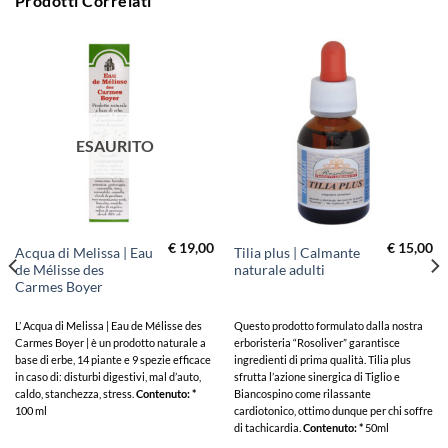
Prodotti Correlati
ESAURITO
€
19,00
€
15,00
Acqua di Melissa | Eau
Tilia plus | Calmante
de Mélisse des
naturale adulti
Carmes Boyer
L’ Acqua di Melissa | Eau de Mélisse des
Questo prodotto formulato dalla nostra
Carmes Boyer | è un prodotto naturale a
erboristeria “Rosoliver” garantisce
base di erbe, 14 piante e 9 spezie efficace
ingredienti di prima qualità. Tilia plus
in caso di: disturbi digestivi, mal d’auto,
sfrutta l’azione sinergica di Tiglio e
caldo, stanchezza, stress.
Contenuto: *
Biancospino come rilassante
100 ml
cardiotonico, ottimo dunque per chi soffre
di tachicardia.
Contenuto: *
50ml