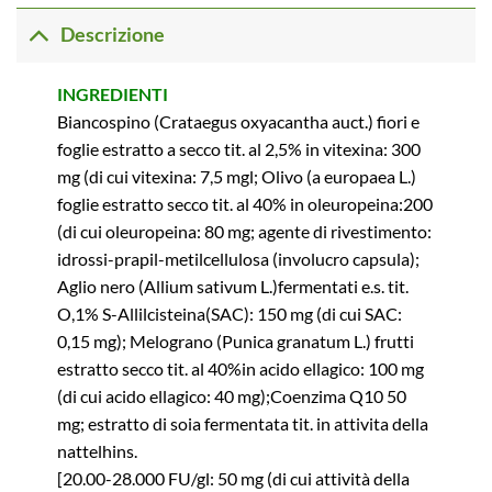
Descrizione
INGREDIENTI
Biancospino (Crataegus oxyacantha auct.) fiori e
foglie estratto a secco tit. al 2,5% in vitexina: 300
mg (di cui vitexina: 7,5 mgl; Olivo (a europaea L.)
foglie estratto secco tit. al 40% in oleuropeina:200
(di cui oleuropeina: 80 mg; agente di rivestimento:
idrossi-prapil-metilcellulosa (involucro capsula);
Aglio nero (Allium sativum L.)fermentati e.s. tit.
O,1% S-Allilcisteina(SAC): 150 mg (di cui SAC:
0,15 mg); Melograno (Punica granatum L.) frutti
estratto secco tit. al 40%in acido ellagico: 100 mg
(di cui acido ellagico: 40 mg);Coenzima Q10 50
mg; estratto di soia fermentata tit. in attivita della
nattelhins.
[20.00-28.000 FU/gl: 50 mg (di cui attività della