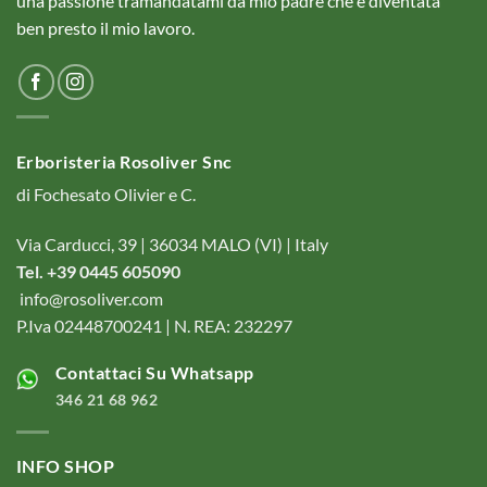
una passione tramandatami da mio padre che è diventata
ben presto il mio lavoro.
Erboristeria Rosoliver Snc
di Fochesato Olivier e C.
Via Carducci, 39 | 36034 MALO (VI) | Italy
Tel. +39 0445 605090
info@rosoliver.com
P.Iva 02448700241 | N. REA: 232297
Contattaci Su Whatsapp
346 21 68 962
INFO SHOP