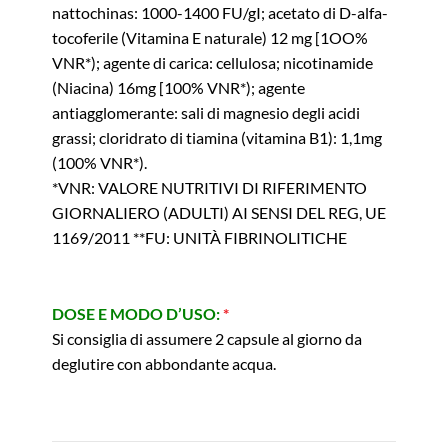
nattochinas: 1000-1400 FU/gI; acetato di D-alfa-
tocoferile (Vitamina E naturale) 12 mg [1OO%
VNR*); agente di carica: cellulosa; nicotinamide
(Niacina) 16mg [100% VNR*); agente
antiagglomerante: sali di magnesio degli acidi
grassi; cloridrato di tiamina (vitamina B1): 1,1mg
(100% VNR*).
*VNR: VALORE NUTRITIVI DI RIFERIMENTO
GIORNALIERO (ADULTI) AI SENSI DEL REG, UE
1169/2011 **FU: UNITÀ FIBRINOLITICHE
DOSE E MODO D’USO:
*
Si consiglia di assumere 2 capsule al giorno da
deglutire con abbondante acqua.