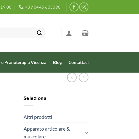
- 19.00
+39 0445 605090
 e Pranoterapia Vicenza
Blog
Contattaci
Seleziona
Altri prodotti
Apparato articolare &
muscolare