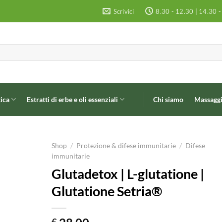
Scrivici
8.30 - 12.30 | 14.30 
ica
Estratti di erbe e oli essenziali
Chi siamo
Massaggi
Shop
/
Protezione & difese immunitarie
/
Difese
immunitarie
Glutadetox | L-glutatione |
Glutatione Setria®
€