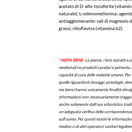
acetato di D-alfa-tocoferite (vitamin
naturale); L-selenometionina; agent
antiagglomerante: sali di magnesio de
grassi; riboflavina (vitamina b2).
* NOTA BENE:
Le piante, i loro estratti e 
medicinali ne prodotti curativi e pertanto
capacità di cura delle malattie umane. Per t
quelle riguardanti dosaggi, posologie, descr
ma bensì hanno unicamente finalità divulgat
informazioni non necessariamente traggono
anche solamente dall’uso erboristico trad
un’adeguata verifica della corrispondenza tra
sull’uomo. Per questi motivi le informazion
medico o di altri operatori sanitari legalm