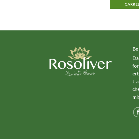
CARRE
Be
Da
for
erb
tr
che
mio