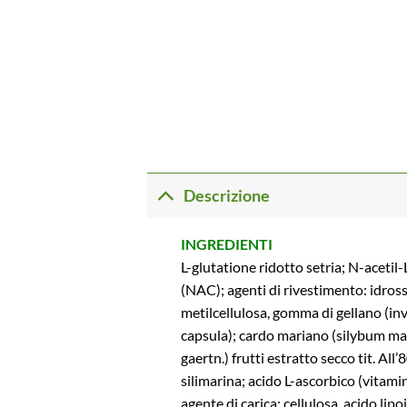
Descrizione
INGREDIENTI
L-glutatione ridotto setria; N-acetil-
(NAC); agenti di rivestimento: idross
metilcellulosa, gomma di gellano (in
capsula); cardo mariano (silybum ma
gaertn.) frutti estratto secco tit. All’
silimarina; acido L-ascorbico (vitami
agente di carica: cellulosa, acido lipo