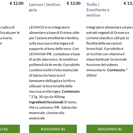
€
12,00
€
12,00
€
13
Lenivox | lenitivo
Tosflu |
gola
Emolliente e
lenitivo
a radice di
LENIVOX è un integratore
Integratore alimentare a base 
lizzata per le
alimentare a base di Erisimo utile
estratti vegetali di Drosera e
 urinarie.
per l'azione emolliente e lenitiva
Lichene islandico utili per la
ml
sulla mucosa orofaringea e di
fluidità delle secrezioni
supporto al tono della voce. Con
bronchiali. Il prodotto è
LENIXINA-P®, complesso a base
arricchito con vitamina C
di acido ialuronico, bromelina e
importante per la normale
polifenoli da tè verde. Il prodotto
funzione del sistema
contiene inoltre l'olio essenziale
immunitario.
Contenuto: *
di Salvia che favorisce il
200ml
benessere della gola e la Mirra
utile per la funzionalità della
mucosa orofaringea.
Contenuto:
*
27g, 30 cps da 900mg
Ingredienti funzionali:
Erisimo,
Mirra, Lenixina- P® , Salvia olio
essenziale, Limone olio
essenziale
I AL
AGGIUNGI AL
AGGIUNGI AL