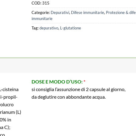
COD:
315
Categorie:
Depurativi
,
Difese immunitarie
,
Protezione & dife
immunitarie
Tag:
depurativo
,
L-glutatione
DOSE E MODO D’USO:
*
L-cisteina
si consiglia l’assunzione di 2 capsule al giorno,
i-propil-
da deglutire con abbondante acqua.
volucro
rianum (L)
80% in
na C);
ico,