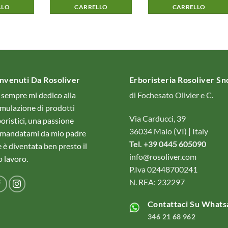
LLO
CARRELLO
CARRELLO
nvenuti Da Rosoliver
Erboristeria Rosoliver S
 sempre mi dedico alla
di Fochesato Olivier e C.
mulazione di prodotti
Via Carducci, 39
oristici, una passione
36034 Malo (VI) | Italy
amandatami da mio padre
Tel. +39 0445 605090
 è diventata ben presto il
info@rosoliver.com
 lavoro.
P.Iva 02448700241
N. REA: 232297
Contattaci Su Whats
346 21 68 962