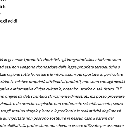
a E
e
gli acidi
più in generale i prodotti erboristici e gli integratori alimentari non sono
 ad essi non vengono riconosciute dalla legge proprietà terapeutiche o
ale ragione tutte le notizie e le informazioni qui riportate, in particolare
izioni e relative proprietà attribuiti ai prodotti, non sono consigli medici
iva e informativa di tipo culturale, botanico, storico o salutistico. Tali
 origine da dati scientifici clinicamente dimostrati, ma posso provenire
izionale o da ricerche empiriche non confermate scientificamente, senza
 gli studi su singole piante o ingredienti e le reali attività degli stessi
i qui riportate non possono sostituire in nessun caso il parere del
ente abilitati alla professione, non devono essere utilizzate per assumere