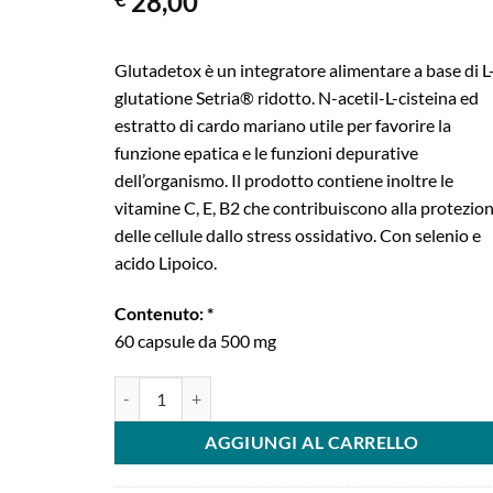
28,00
Glutadetox è un integratore alimentare a base di L
glutatione Setria® ridotto. N-acetil-L-cisteina ed
estratto di cardo mariano utile per favorire la
funzione epatica e le funzioni depurative
dell’organismo. Il prodotto contiene inoltre le
vitamine C, E, B2 che contribuiscono alla protezio
delle cellule dallo stress ossidativo. Con selenio e
acido Lipoico.
Contenuto: *
60 capsule da 500 mg
Glutadetox | L-glutatione | Glutatione Setria® quantità
AGGIUNGI AL CARRELLO