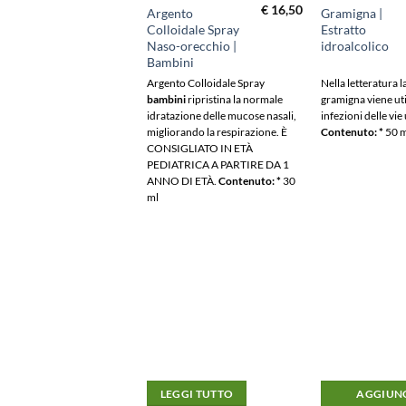
€
18,50
€
16,50
nto
Argento
Gramigna |
oidale Spray
Colloidale Spray
Estratto
-Orecchio |
Naso-orecchio |
idroalcolico
ti
Bambini
to Colloidale Spray
adulti
Argento Colloidale Spray
Nella letteratura l
tina la normale idratazione
bambini
ripristina la normale
gramigna viene uti
 mucose nasali, migliorando
idratazione delle mucose nasali,
infezioni delle vie
pirazione. Indicato per
migliorando la respirazione. È
Contenuto: *
50 
ne quotidiana del naso e
CONSIGLIATO IN ETÀ
recchio.
Contenuto: *
100
PEDIATRICA A PARTIRE DA 1
ANNO DI ETÀ.
Contenuto: *
30
ml
GGI TUTTO
LEGGI TUTTO
AGGIUNG