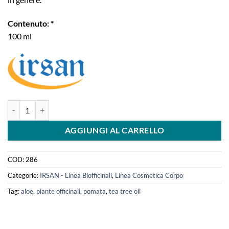
Contenuto: *
100 ml
Irsan pomata Aloe 40% | dermatiti quantità
AGGIUNGI AL CARRELLO
COD:
286
Categorie:
IRSAN - Linea Biofficinali
,
Linea Cosmetica Corpo
Tag:
aloe
,
piante officinali
,
pomata
,
tea tree oil