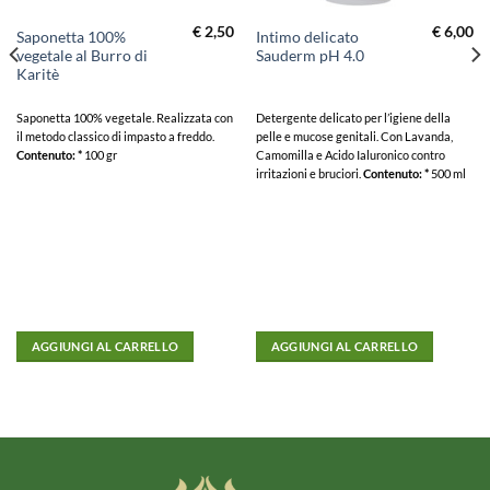
€
2,50
€
6,00
Saponetta 100%
Intimo delicato
vegetale al Burro di
Sauderm pH 4.0
Karitè
Saponetta 100% vegetale. Realizzata con
Detergente delicato per l’igiene della
il metodo classico di impasto a freddo.
pelle e mucose genitali.
Con Lavanda,
Contenuto: *
100 gr
Camomilla e Acido Ialuronico contro
irritazioni e bruciori.
Contenuto: *
500 ml
AGGIUNGI AL CARRELLO
AGGIUNGI AL CARRELLO