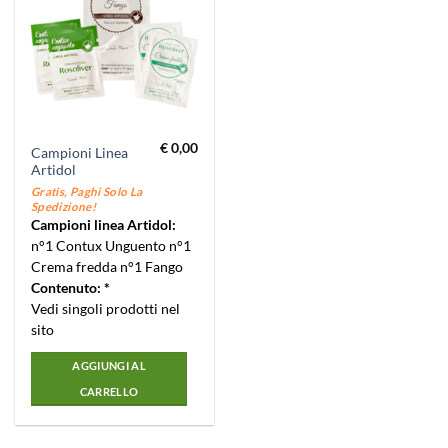
€
0,00
Campioni Linea
Artidol
Gratis, Paghi Solo La
Spedizione!
Campioni linea Artidol:
n°1 Contux Unguento n°1
Crema fredda n°1 Fango
Contenuto: *
Vedi singoli prodotti nel
sito
AGGIUNGI AL
CARRELLO