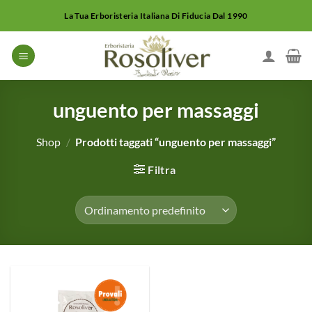
Salta
La Tua Erboristeria Italiana Di Fiducia Dal 1990
ai
contenuti
unguento per massaggi
Shop
/
Prodotti taggati “unguento per massaggi”
Filtra