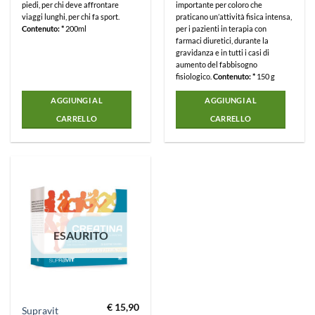
piedi, per chi deve affrontare
importante per coloro che
viaggi lunghi, per chi fa sport.
praticano un’attività fisica intensa,
Contenuto: *
200ml
per i pazienti in terapia con
farmaci diuretici, durante la
gravidanza e in tutti i casi di
aumento del fabbisogno
fisiologico.
Contenuto: *
150 g
AGGIUNGI AL
AGGIUNGI AL
CARRELLO
CARRELLO
ESAURITO
€
15,90
Supravit