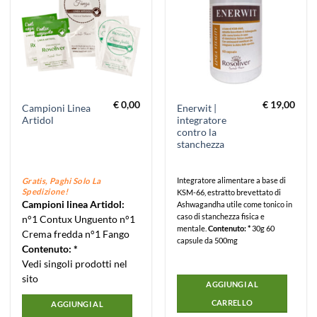
€
0,00
€
19,00
Campioni Linea
Enerwit |
Artidol
integratore
contro la
stanchezza
Integratore alimentare a base di
Gratis, Paghi Solo La
Spedizione!
KSM-66, estratto brevettato di
Campioni linea Artidol:
Ashwagandha utile come tonico in
caso di stanchezza fisica e
n°1 Contux Unguento n°1
mentale.
Contenuto: *
30g 60
Crema fredda n°1 Fango
capsule da 500mg
Contenuto: *
Vedi singoli prodotti nel
sito
AGGIUNGI AL
CARRELLO
AGGIUNGI AL