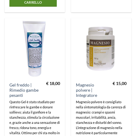
CARRELLO
€
18,00
€
15,00
Gel freddo |
Magnesio
Rimedio gambe
polvere |
pesanti
Integratore
Questo Gel è stato studiato per
Magnesio polvere è consigliato
rinfrescare le gambe e donare
nella sintomatologia da carenza di
sollievo; aiuta il gonfiore e la
magnesio: crampi e spasmi
stanchezza, stimola la circolazione
muscolari, irritabilità, ansia,
e, grazie anche a una sensazione di
stanchezza e disturbi del sonno.
fresco, ridona tono, energia e
L’integrazione di magnesio nella
vitalità. Ottimo per chi sta molto in
nutrizione è particolarmente