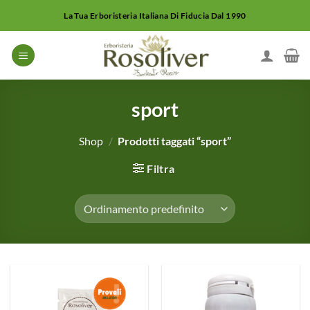
Salta
La Tua Erboristeria Italiana Di Fiducia Dal 1990
ai
contenuti
sport
Shop
/
Prodotti taggati “sport”
Filtra