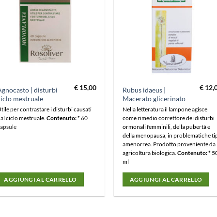
€
15,00
€
12,
gnocasto | disturbi
Rubus idaeus |
iclo mestruale
Macerato glicerinato
tile per contrastare i disturbi causati
Nella letteratura il lampone agisce
al ciclo mestruale.
Contenuto: *
60
come rimedio correttore dei disturbi
apsule
ormonali femminili, della pubertà e
della menopausa, in problematiche ti
amenorrea. Prodotto proveniente da
agricoltura biologica.
Contenuto: *
5
ml
AGGIUNGI AL CARRELLO
AGGIUNGI AL CARRELLO