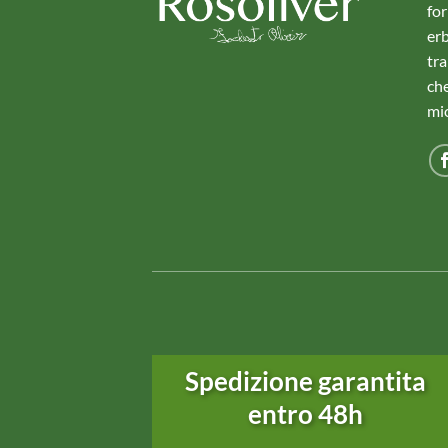
for
erb
tr
che
mio
Spedizione garantita
entro 48h