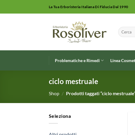
Salta
La Tua Erboristeria Italiana Di Fiducia Dal 1990
ai
contenuti
Cerca:
Problematiche e Rimedi
Linea Cosmet
ciclo mestruale
Shop
/
Prodotti taggati “ciclo mestruale
Seleziona
Altri prodotti