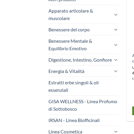
Apparato articolare &
muscolare
Benessere del corpo
Benessere Mentale &
Equilibrio Emotivo
A
Digestione, Intestino, Gonfiore
c
U
Energia & Vitalità
d
c
Estratti erbe singoli & oli
essenziali
GISA WELLNESS - Linea Profumo
di Sottobosco
IRSAN - Linea Biofficinali
Linea Cosmetica