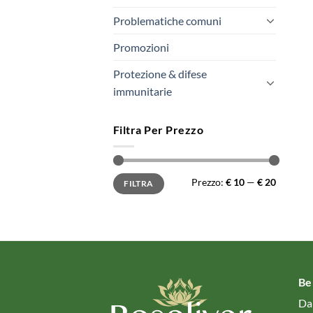
Problematiche comuni
Promozioni
Protezione & difese
immunitarie
Filtra Per Prezzo
Prezzo
Prezzo
Prezzo:
€ 10
—
€ 20
FILTRA
Min
Max
Be
Da