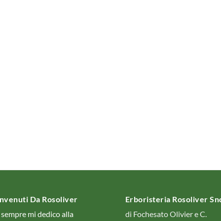
nvenuti Da Rosoliver
Erboristeria Rosoliver S
 sempre mi dedico alla
di Fochesato Olivier e C.